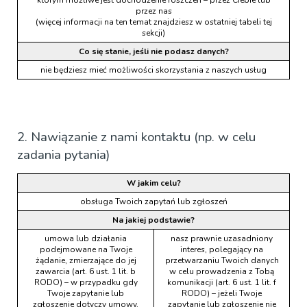
przez nas
(więcej informacji na ten temat znajdziesz w ostatniej tabeli tej
sekcji)
Co się stanie, jeśli nie podasz danych?
nie będziesz mieć możliwości skorzystania z naszych usług
2. Nawiązanie z nami kontaktu (np. w celu
zadania pytania)
W jakim celu?
obsługa Twoich zapytań lub zgłoszeń
Na jakiej podstawie?
umowa lub działania
nasz prawnie uzasadniony
podejmowane na Twoje
interes, polegający na
żądanie, zmierzające do jej
przetwarzaniu Twoich danych
zawarcia (art. 6 ust. 1 lit. b
w celu prowadzenia z Tobą
RODO) – w przypadku gdy
komunikacji (art. 6 ust. 1 lit. f
Twoje zapytanie lub
RODO) – jeżeli Twoje
zgłoszenie dotyczy umowy,
zapytanie lub zgłoszenie nie