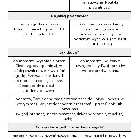
analityczne” Polityki
prywatności)
Na jakiej podstawie?
Twoja zgoda na nasze
nasz prawnie uzasadniony
działania marketingowe (art. 6
interes, polegający na
ust. 1 lit. a RODO)
przetwarzaniu danych w
podanym wyżej celu (art. 6 ust.
1 lit. f RODO)
Jak długo?
do momentu wycofania przez
do momentu, w którym
Ciebie zgody – pamiętaj, w
uwzględnimy Twój sprzeciw
każdej chwili możesz wycofać
wobec przetwarzania
zgodę. Przetwarzanie danych
do momentu cofnięcia przez
Ciebie zgody pozostaje
zgodne z prawem.
ponadto, Twoje dane będą przetwarzane do upływu okresu, w
którym możliwe jest dochodzenie roszczeń – przez Ciebie lub
przez nas
(więcej informacji na ten temat znajdziesz w ostatniej tabeli tej
sekcji)
Co się stanie, jeśli nie podasz danych?
nie będziesz otrzymywać naszych materiałów marketingowych, w