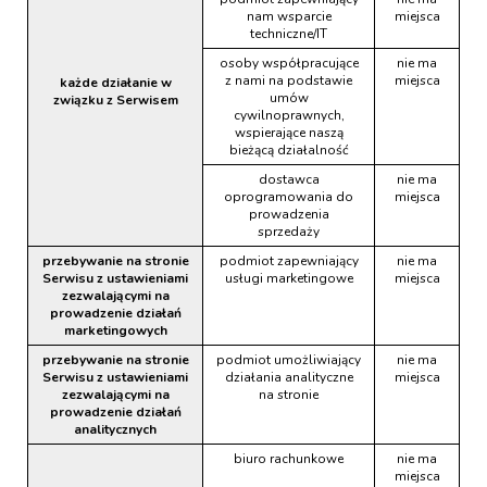
nam wsparcie
miejsca
techniczne/IT
osoby współpracujące
nie ma
z nami na podstawie
miejsca
każde działanie w
umów
związku z Serwisem
cywilnoprawnych,
wspierające naszą
bieżącą działalność
dostawca
nie ma
oprogramowania do
miejsca
prowadzenia
sprzedaży
przebywanie na stronie
podmiot zapewniający
nie ma
Serwisu z ustawieniami
usługi marketingowe
miejsca
zezwalającymi na
prowadzenie działań
marketingowych
przebywanie na stronie
podmiot umożliwiający
nie ma
Serwisu z ustawieniami
działania analityczne
miejsca
zezwalającymi na
na stronie
prowadzenie działań
analitycznych
biuro rachunkowe
nie ma
miejsca