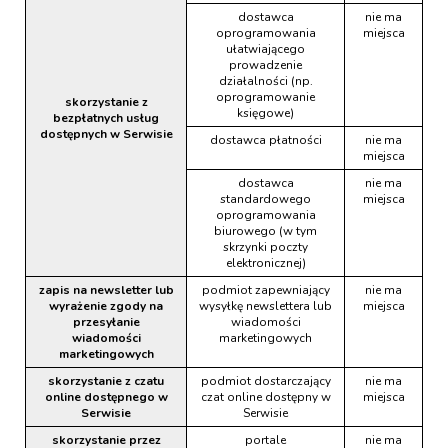
dostawca
nie ma
oprogramowania
miejsca
ułatwiającego
prowadzenie
działalności (np.
oprogramowanie
skorzystanie z
księgowe)
bezpłatnych usług
dostępnych w Serwisie
dostawca płatności
nie ma
miejsca
dostawca
nie ma
standardowego
miejsca
oprogramowania
biurowego (w tym
skrzynki poczty
elektronicznej)
zapis na newsletter lub
podmiot zapewniający
nie ma
wyrażenie zgody na
wysyłkę newslettera lub
miejsca
przesyłanie
wiadomości
wiadomości
marketingowych
marketingowych
skorzystanie z czatu
podmiot dostarczający
nie ma
online dostępnego w
czat online dostępny w
miejsca
Serwisie
Serwisie
skorzystanie przez
portale
nie ma