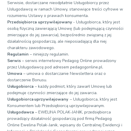
Serwisie, dostarczane nieodpłatnie Usługobiorcy przez
Usługodawcę w ramach Umowy, stanowiące treści cyfrowe w
rozumieniu Ustawy o prawach konsumenta.
Przedsiębiorca uprzywilejowany
- Usługobiorca, który jest
osobą fizyczną zawierającą Umowę (lub podejmującą czynności
zmierzające do jej zawarcia), bezpośrednio związaną z jej
działalnością gospodarczą, ale nieposiadającą dla niej
charakteru zawodowego.
Regulamin
– niniejszy regulamin.
Serwis
– serwis internetowy Pedagog Online prowadzony
przez Usługodawcę pod adresem pedagogonline.pl.
Umowa
– umowa o dostarczanie Newslettera oraz o
dostarczenie Bonusu.
Usługobiorca
– każdy podmiot, który zawarł Umowę lub
podejmuje czynności zmierzające do jej zawarcia.
Usługobiorca uprzywilejowany
– Usługobiorca, który jest
Konsumentem lub Przedsiębiorcą uprzywilejowanym.
Usługodawca
– EWELINA POLAK-JANIK, przedsiębiorca
prowadzący działalność gospodarczą pod firmą Pedagog
Online Ewelina Polak-Janik, wpisany do Centralnej Ewidencji i