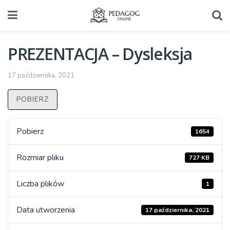
PREZENTACJA – Dysleksja
17 października, 2021
POBIERZ
Pobierz
1654
Rozmiar pliku
727 KB
Liczba plików
1
Data utworzenia
17 października, 2021