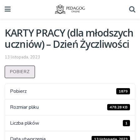
KARTY PRACY (dla młodszych
uczniów) – Dzień Życzliwości
13 listopada, 2023
POBIERZ
Pobierz
1879
Rozmiar pliku
478.28 KB
Liczba plików
1
Data utworzenia
13 listopada, 2023