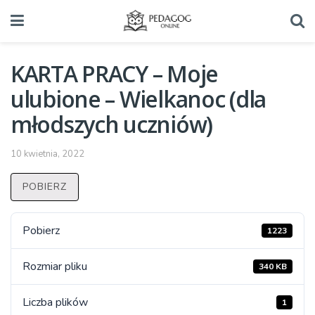
KARTA PRACY – Moje
ulubione – Wielkanoc (dla
młodszych uczniów)
10 kwietnia, 2022
POBIERZ
Pobierz
1223
Rozmiar pliku
340 KB
Liczba plików
1