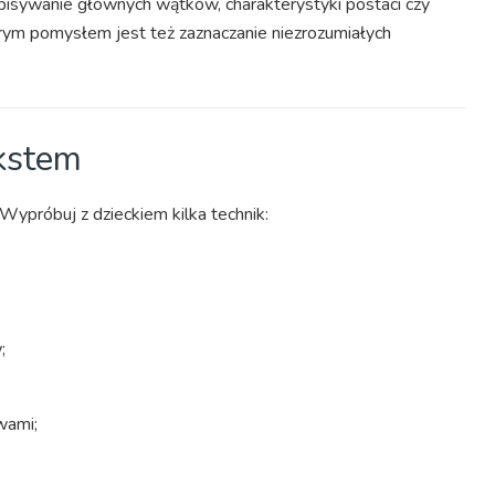
apisywanie głównych wątków, charakterystyki postaci czy
rym pomysłem jest też zaznaczanie niezrozumiałych
kstem
ypróbuj z dzieckiem kilka technik:
;
wami;