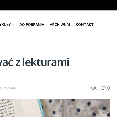
YKUŁY
DO POBRANIA
ARCHIWUM
KONTAKT
ać z lekturami
0
A
ty czytania
A