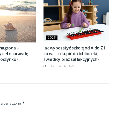
2026
 nagroda –
Jak wyposażyć szkołę od A do Z i
yciel naprawdę
co warto kupić do biblioteki,
poczynku?
świetlicy oraz sal lekcyjnych?
30 CZERWCA, 2026
*
są oznaczone