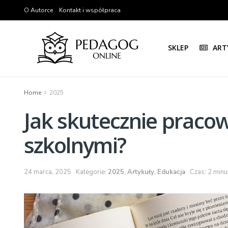
O Autorce
Kontakt i współpraca
SKLEP
ART
Home
2025
Jak skutecznie pracow
szkolnymi?
24 marca, 2025
Kategorie:
2025
,
Artykuły
,
Edukacja
Czas: 2 minu