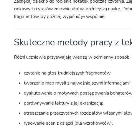
Zachęcaj dziecko do robienia notatek podczas czytania. Z
ciekawych cytatów znacznie ułatwi późniejszą naukę. Dob
fragmentów, by później wyjaśnić je wspólnie.
Skuteczne metody pracy z te
Różni uczniowie przyswajają wiedzę w odmienny sposób. W
czytanie na głos trudniejszych fragmentów;
tworzenie map myśli z najważniejszymi informacjami;
dyskutowanie o motywach postępowania bohaterów
porównywanie lektury z jej ekranizacją;
streszczanie przeczytanych rozdziałów własnymi sło
rysowanie scen z książki (dla wzrokowców).