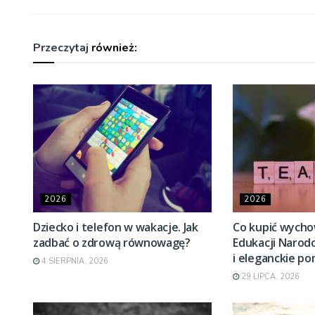
Przeczytaj
również:
2026
2026
Dziecko i telefon w wakacje. Jak
Co kupić wycho
zadbać o zdrową równowagę?
Edukacji Naro
i eleganckie po
4 SIERPNIA, 2026
29 LIPCA, 2026