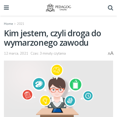
Home
2021
Kim jestem, czyli droga do
wymarzonego zawodu
A
12 marca, 2021
Czas: 3 minuty czytania
A