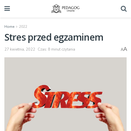
Home
2022
Stres przed egzaminem
A
27 kwietnia, 2022
Czas: 8 minut czytania
A