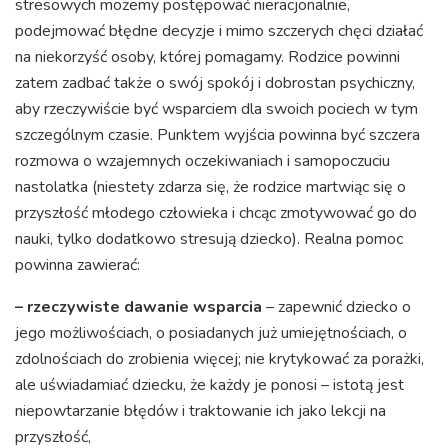
stresowych możemy postępować nieracjonalnie,
podejmować błędne decyzje i mimo szczerych chęci działać
na niekorzyść osoby, której pomagamy. Rodzice powinni
zatem zadbać także o swój spokój i dobrostan psychiczny,
aby rzeczywiście być wsparciem dla swoich pociech w tym
szczególnym czasie. Punktem wyjścia powinna być szczera
rozmowa o wzajemnych oczekiwaniach i samopoczuciu
nastolatka (niestety zdarza się, że rodzice martwiąc się o
przyszłość młodego człowieka i chcąc zmotywować go do
nauki, tylko dodatkowo stresują dziecko). Realna pomoc
powinna zawierać:
– rzeczywiste dawanie wsparcia
– zapewnić dziecko o
jego możliwościach, o posiadanych już umiejętnościach, o
zdolnościach do zrobienia więcej; nie krytykować za porażki,
ale uświadamiać dziecku, że każdy je ponosi – istotą jest
niepowtarzanie błędów i traktowanie ich jako lekcji na
przyszłość,