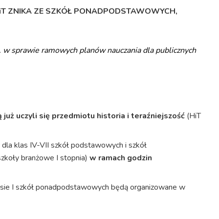
iT ZNIKA ZE SZKÓŁ PONADPODSTAWOWYCH,
r. w sprawie ramowych planów nauczania dla publicznych
 już uczyli się przedmiotu historia i teraźniejszość
(HiT
y
dla klas IV-VII szkół podstawowych i szkół
II szkoły branżowe I stopnia)
w ramach godzin
klasie I szkół ponadpodstawowych będą organizowane w