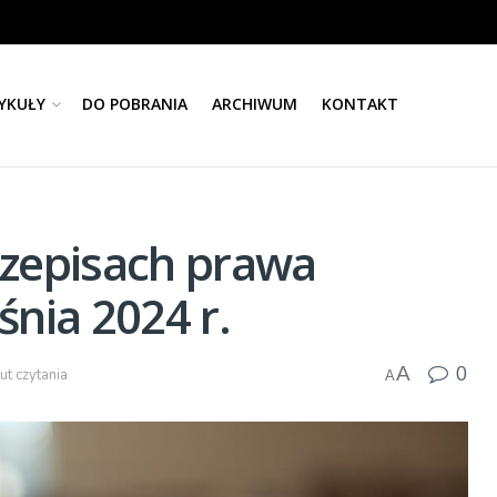
YKUŁY
DO POBRANIA
ARCHIWUM
KONTAKT
zepisach prawa
nia 2024 r.
0
A
ut czytania
A