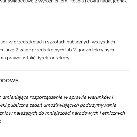
wał świadectwo z wyróżnieniem. Religia i etyka nadal jednak
gii w przedszkolach i szkołach publicznych wszystkich
ymiarze 2 zajęć przedszkolnych lub 2 godzin lekcyjnych
ma prawo ustalić dyrektor szkoły.
RODOWEJ
r. zmieniające rozporządzenie w sprawie warunków i
ówki publiczne zadań umożliwiających podtrzymywanie
czniów należących do mniejszości narodowych i etnicznych
m