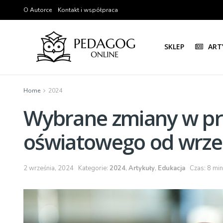
O Autorce
Kontakt i współpraca
SKLEP
ART
Home
2024
Wybrane zmiany w pr
oświatowego od wrześ
2 września, 2024
Kategorie:
2024
,
Artykuły
,
Edukacja
Czas: 8 min