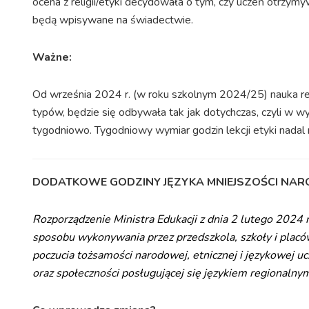
ocena z religii/etyki decydowała o tym, czy uczeń otrzymy
będą wpisywane na świadectwie.
Ważne:
Od września 2024 r. (w roku szkolnym 2024/25) nauka reli
typów, będzie się odbywała tak jak dotychczas, czyli w w
tygodniowo. Tygodniowy wymiar godzin lekcji etyki nadal 
DODATKOWE GODZINY JĘZYKA MNIEJSZOŚCI NA
Rozporządzenie Ministra Edukacji z dnia 2 lutego 2024 
sposobu wykonywania przez przedszkola, szkoły i plac
poczucia tożsamości narodowej, etnicznej i językowej u
oraz społeczności posługującej się językiem regionalny