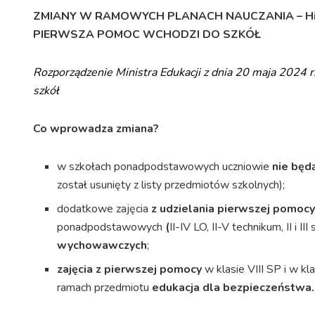
ZMIANY W RAMOWYCH PLANACH NAUCZANIA – H
PIERWSZA POMOC WCHODZI DO SZKÓŁ
Rozporządzenie Ministra Edukacji z dnia 20 maja 2024 
szkół
Co wprowadza zmiana?
w szkołach ponadpodstawowych uczniowie
nie będą
został usunięty z listy przedmiotów szkolnych);
dodatkowe zajęcia
z udzielania pierwszej pomoc
ponadpodstawowych
(
II-IV LO, II-V technikum, II i I
wychowawczych
;
zajęcia z pierwszej pomocy
w klasie VIII SP i w 
ramach przedmiotu
edukacja dla bezpieczeństwa.