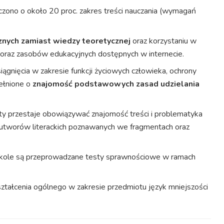
czono o około 20 proc. zakres treści nauczania (wymagań
cznych zamiast wiedzy teoretycznej
oraz korzystaniu w
zi oraz zasobów edukacyjnych dostępnych w internecie.
ągnięcia w zakresie funkcji życiowych człowieka, ochrony
ełnione o
znajomość podstawowych zasad udzielania
isty przestaje obowiązywać znajomość treści i problematyka
, utworów literackich poznawanych we fragmentach oraz
szkole są przeprowadzane testy sprawnościowe w ramach
ałcenia ogólnego w zakresie przedmiotu język mniejszości