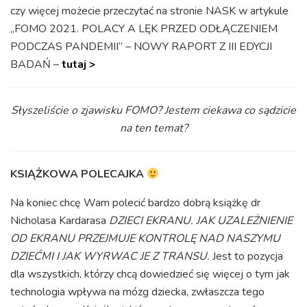
czy więcej możecie przeczytać na stronie NASK w artykule
„FOMO 2021. POLACY A LĘK PRZED ODŁĄCZENIEM
PODCZAS PANDEMII” – NOWY RAPORT Z III EDYCJI
BADAŃ –
tutaj >
Słyszeliście o zjawisku FOMO? Jestem ciekawa co sądzicie
na ten temat?
KSIĄŻKOWA POLECAJKA
Na koniec chcę Wam polecić bardzo dobrą książkę dr
Nicholasa Kardarasa
DZIECI EKRANU. JAK UZALEŻNIENIE
OD EKRANU PRZEJMUJE KONTROLĘ NAD NASZYMU
DZIEĆMI I JAK WYRWAC JE Z TRANSU.
Jest to pozycja
dla wszystkich, którzy chcą dowiedzieć się więcej o tym jak
technologia wpływa na mózg dziecka, zwłaszcza tego