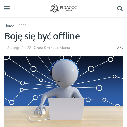
Home
2022
Boję się być offline
A
22 lutego, 2022
Czas: 8 minut czytania
A