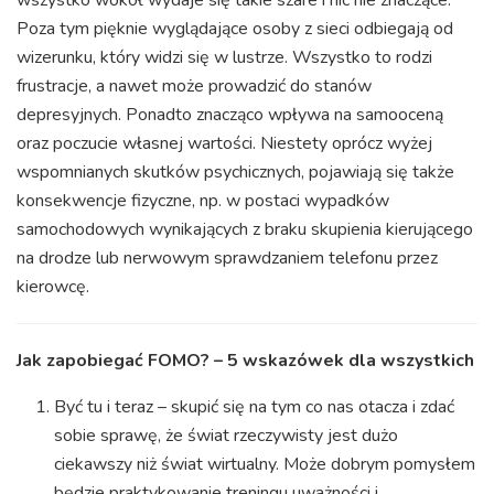
wszystko wokół wydaje się takie szare i nic nie znaczące.
Poza tym pięknie wyglądające osoby z sieci odbiegają od
wizerunku, który widzi się w lustrze. Wszystko to rodzi
frustracje, a nawet może prowadzić do stanów
depresyjnych. Ponadto znacząco wpływa na samooceną
oraz poczucie własnej wartości. Niestety oprócz wyżej
wspomnianych skutków psychicznych, pojawiają się także
konsekwencje fizyczne, np. w postaci wypadków
samochodowych wynikających z braku skupienia kierującego
na drodze lub nerwowym sprawdzaniem telefonu przez
kierowcę.
Jak zapobiegać FOMO? – 5 wskazówek dla wszystkich
Być tu i teraz – skupić się na tym co nas otacza i zdać
sobie sprawę, że świat rzeczywisty jest dużo
ciekawszy niż świat wirtualny. Może dobrym pomysłem
będzie praktykowanie treningu uważności i