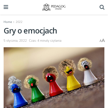
Home
2022
Gry o emocjach
A
5 stycznia, 2022
Czas: 4 minuty czytania
A