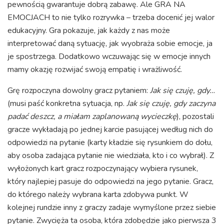
pewnością gwarantuje dobrą zabawę. Ale GRA NA
EMOCJACH to nie tylko rozrywka – trzeba docenić jej walor
edukacyjny. Gra pokazuje, jak każdy z nas może
interpretować daną sytuację, jak wyobraża sobie emocje, ja
je spostrzega. Dodatkowo wczuwając się w emocje innych
mamy okazję rozwijać swoją empatię i wrażliwość.
Grę rozpoczyna dowolny gracz pytaniem:
Jak się czuję, gdy…
(musi paść konkretna sytuacja, np.
Jak się czuję, gdy zaczyna
padać deszcz, a miałam zaplanowaną wycieczkę
), pozostali
gracze wykładają po jednej karcie pasującej według nich do
odpowiedzi na pytanie (karty kładzie się rysunkiem do dołu,
aby osoba zadająca pytanie nie wiedziała, kto i co wybrał). Z
wyłożonych kart gracz rozpoczynający wybiera rysunek,
który najlepiej pasuje do odpowiedzi na jego pytanie. Gracz,
do którego należy wybrana karta zdobywa punkt. W
kolejnej rundzie inny z graczy zadaje wymyślone przez siebie
pytanie. Zwycięża ta osoba, która zdobędzie jako pierwsza 3