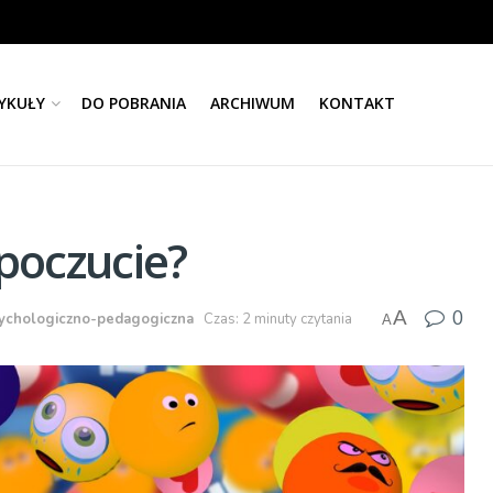
YKUŁY
DO POBRANIA
ARCHIWUM
KONTAKT
poczucie?
0
A
ychologiczno-pedagogiczna
Czas: 2 minuty czytania
A