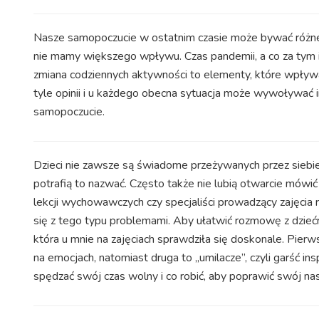
Nasze samopoczucie w ostatnim czasie może bywać różne. 
nie mamy większego wpływu. Czas pandemii, a co za tym idzi
zmiana codziennych aktywności to elementy, które wpływają 
tyle opinii i u każdego obecna sytuacja może wywoływać 
samopoczucie.
Dzieci nie zawsze są świadome przeżywanych przez siebie 
potrafią to nazwać. Często także nie lubią otwarcie mówi
lekcji wychowawczych czy specjaliści prowadzący zajęcia
się z tego typu problemami. Aby ułatwić rozmowę z dzieć
która u mnie na zajęciach sprawdziła się doskonale. Pierw
na emocjach, natomiast druga to „umilacze”, czyli garść i
spędzać swój czas wolny i co robić, aby poprawić swój nas