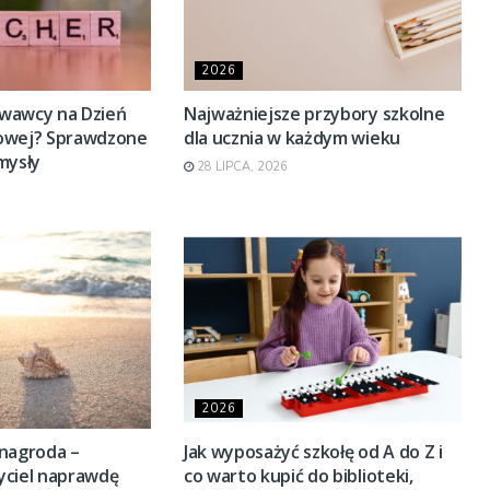
2026
wawcy na Dzień
Najważniejsze przybory szkolne
dowej? Sprawdzone
dla ucznia w każdym wieku
mysły
28 LIPCA, 2026
2026
 nagroda –
Jak wyposażyć szkołę od A do Z i
yciel naprawdę
co warto kupić do biblioteki,