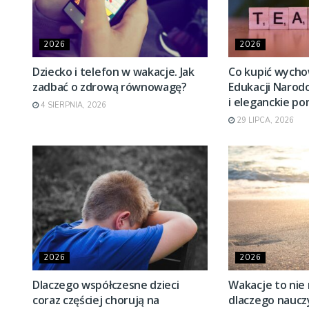
2026
2026
Dziecko i telefon w wakacje. Jak
Co kupić wycho
zadbać o zdrową równowagę?
Edukacji Naro
i eleganckie po
4 SIERPNIA, 2026
29 LIPCA, 2026
2026
2026
Dlaczego współczesne dzieci
Wakacje to nie
coraz częściej chorują na
dlaczego naucz