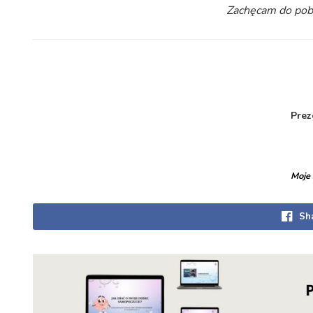
Zachęcam do pobie
Prez
Moje
Sh