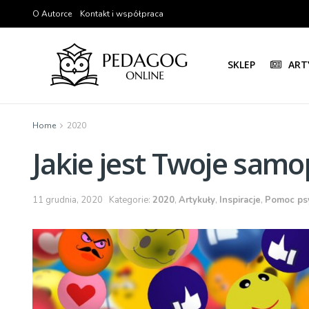
O Autorce
Kontakt i współpraca
SKLEP
ART
Home
2020
Jakie jest Twoje samo
11 grudnia, 2020
Kategorie:
2020
,
Artykuły
,
Inspiracje
,
Pomoc ps