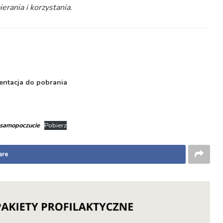
rania i korzystania.
entacja do pobrania
 samopoczucie
Pobierz
are