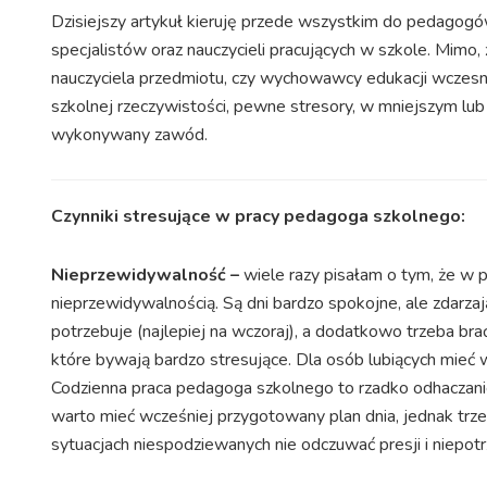
Dzisiejszy artykuł kieruję przede wszystkim do pedagogów
specjalistów oraz nauczycieli pracujących w szkole. Mimo,
nauczyciela przedmiotu, czy wychowawcy edukacji wczesno
szkolnej rzeczywistości, pewne stresory, w mniejszym lu
wykonywany zawód.
Czynniki stresujące w pracy pedagoga szkolnego:
Nieprzewidywalność –
wiele razy pisałam o tym, że w p
nieprzewidywalnością. Są dni bardzo spokojne, ale zdarza
potrzebuje (najlepiej na wczoraj), a dodatkowo trzeba bra
które bywają bardzo stresujące. Dla osób lubiących mieć 
Codzienna praca pedagoga szkolnego to rzadko odhaczanie
warto mieć wcześniej przygotowany plan dnia, jednak trz
sytuacjach niespodziewanych nie odczuwać presji i niepotr