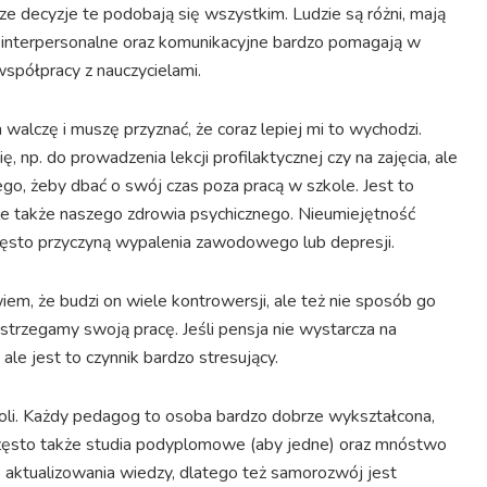
 decyzje te podobają się wszystkim. Ludzie są różni, mają
i interpersonalne oraz komunikacyjne bardzo pomagają w
spółpracy z nauczycielami.
 walczę i muszę przyznać, że coraz lepiej mi to wychodzi.
 np. do prowadzenia lekcji profilaktycznej czy na zajęcia, ale
ego, żeby dbać o swój czas poza pracą w szkole. Jest to
 ale także naszego zdrowia psychicznego. Nieumiejętność
zęsto przyczyną wypalenia zawodowego lub depresji.
iem, że budzi on wiele kontrowersji, ale też nie sposób go
trzegamy swoją pracę. Jeśli pensja nie wystarcza na
ale jest to czynnik bardzo stresujący.
boli. Każdy pedagog to osoba bardzo dobrze wykształcona,
często także studia podyplomowe (aby jedne) oraz mnóstwo
aktualizowania wiedzy, dlatego też samorozwój jest