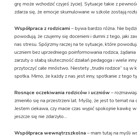
grę może wchodzić czyjeś życie). Sytuacje takie z pewnoś
zdarza się, że emocje skumulowane w szkole zostają ro
Współpraca z rodzicami
– bywa bardzo różna. Nie będzie
powodują, że czujemy się docenieni i dumni z tego, jak
nas stresu. Spójrzmy raczej na te sytuacje, które powodu
uczniem bez uprzedniego poinformowania rodzica, żądania
zarzuty o słabą skuteczność działań pedagoga i wiele inn
przytoczyć całe mnóstwo. Niestety „trudni rodzice” są w 
spotka. Mimo, że każdy z nas jest inny, spotkanie z teg
Rosnące oczekiwania rodziców i uczniów
– rozmawiaj
zmieniło się na przestrzeni lat. Myślę, że jest to temat 
Jestem ciekawa, czy macie czas wypić spokojnie kawkę w
jeszcze się nie zdarzyło…
Współpraca wewnątrzszkolna
– mam tutaj na myśli ws