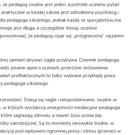
, że pedagog zwykle jest jeden, a potrzeb uczniów, pytań
 praktycznie w każdej szkole jest zatrudniony psycholog i
dla pedagoga szkolnego, jednak każdy ze specjalistów ma
ego jest długa, a szczególnie dzisiaj, uczniów
 powodować, że pedagog czuje się „przygnieciony” ciężarem
której zamiast ubywać ciągle przybywa. Dziennik pedagoga,
zi, pisanie opinii o uczniach, przeróżne zestawienia
ałań profilaktycznych to tylko wybrane przykłady pracy
racy pedagoga szkolnego.
rzewidzieć. Dzieją się nagle i niespodziewanie, zwykle w
e, w których wystarczą umiejętności mediacyjne pedagoga
, które zagrażają zdrowiu, a nawet życiu ucznia (np.
próby samobójcze). Są to momenty niezwykle trudne, w
decyzji pod wpływem ogromnej presji i stresu (przecież w