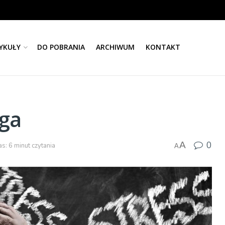
YKUŁY
DO POBRANIA
ARCHIWUM
KONTAKT
oga
0
A
s: 6 minut czytania
A