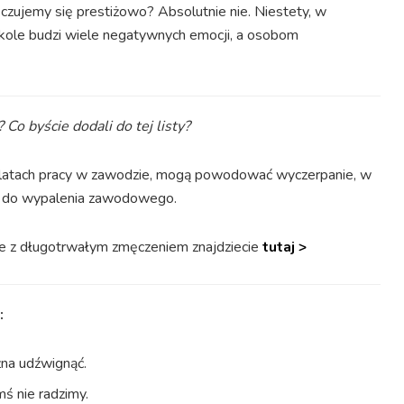
 czujemy się prestiżowo? Absolutnie nie. Niestety, w
zkole budzi wiele negatywnych emocji, a osobom
o byście dodali do tej listy?
u latach pracy w zawodzie, mogą powodować wyczerpanie, w
 do wypalenia zawodowego.
obie z długotrwałym zmęczeniem znajdziecie
tutaj >
:
żna udźwignąć.
mś nie radzimy.