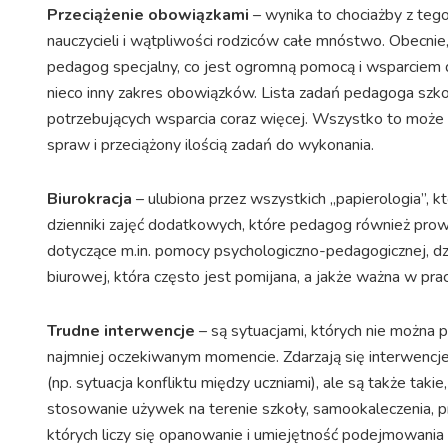
Przeciążenie obowiązkami
– wynika to chociażby z tego
nauczycieli i wątpliwości rodziców całe mnóstwo. Obecnie,
pedagog specjalny, co jest ogromną pomocą i wsparciem 
nieco inny zakres obowiązków. Lista zadań pedagoga szkoln
potrzebujących wsparcia coraz więcej. Wszystko to może
spraw i przeciążony ilością zadań do wykonania.
Biurokracja
– ulubiona przez wszystkich „papierologia”, 
dzienniki zajęć dodatkowych, które pedagog również prowad
dotyczące m.in. pomocy psychologiczno-pedagogicznej, dzi
biurowej, która często jest pomijana, a jakże ważna w p
Trudne interwencje
– są sytuacjami, których nie można p
najmniej oczekiwanym momencie. Zdarzają się interwencj
(np. sytuacja konfliktu między uczniami), ale są także takie
stosowanie używek na terenie szkoły, samookaleczenia, 
których liczy się opanowanie i umiejętność podejmowania 