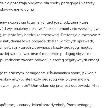
cią nie pozostają obojętne dla osoby pedagoga i niestety
zładowywane w domu.
my skupiać się tutaj na kontaktach z rodzicami, które
i zawód wykonujemy, ponieważ takie momenty nie wywołują w
ją, że jesteśmy bardzo zestresowani. Pretensje o rozmowę z
 o natychmiastowe podjęcie działań w różnych sprawach,
ych sytuacji, których z pewnością każdy pedagog mógłby
każdej szkole i w którymś momencie pedagog się z nimi
o typu rodzicem zawsze powoduje szereg negatywnych emocji.
ąc ze starszymi pedagogami uświadamiam sobie, jak wiele
na osobny artykuł, ale każdy pedagog wie, o czym mówię.
 swoim gabinecie? Domyślam się jaka jest odpowiedź. Mnie
półpracę z nauczycielami oraz dyrekcją. Praca pedagoga