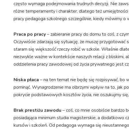
często wymaga podejmowania trudnych decyzji. Nie zawsze
różne temperamenty i charakter, dlatego też umiejętnośc
pracy pedagoga szkolnego szczególnie, kiedy mówimy o w
Praca po pracy
– zabieranie pracy do domu to coś, z czym
Oczywiście zdarzają się sytuację, że muszę przygotować się,
staram się większość rzeczy robić w szkole. Właśnie dlat
niezwykle ważne w kontekście naszych relacji z bliskimi,
oddzielenia pracy zawodowej od życia prywatnego jest c
Niska płaca
– na ten temat nie będę się rozpisywać, bo w
pominąć. Wynagrodzenie ma olbrzymi wpływ na to, jak pos
pokrycie podstawowych kosztów życia, nie oszukujmy się, 
Brak prestiżu zawodu
– coś, co mnie osobiście bardzo 
posiadająca minimum studia magisterskie, a dodatkowo 
kursów i szkoleń. Od pedagoga wymaga się nieustannego 