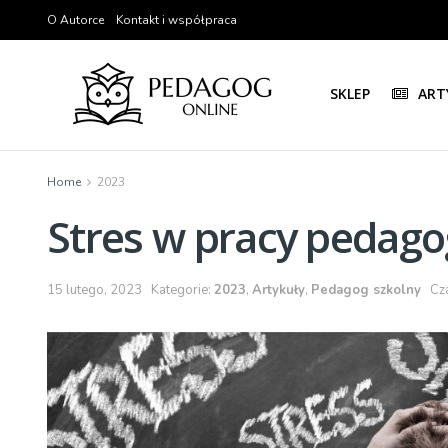
O Autorce
Kontakt i współpraca
SKLEP
ART
Home
2023
Stres w pracy pedag
15 lutego, 2023
Kategorie:
2023
,
Artykuły
,
Pedagog szkolny
Cza