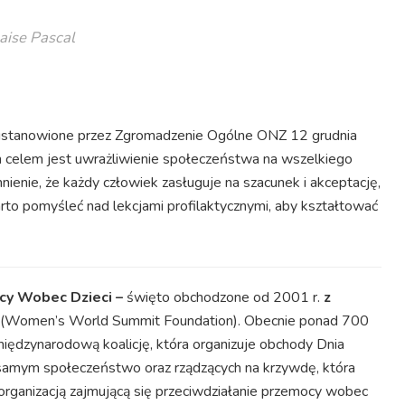
aise Pascal
ustanowione przez Zgromadzenie Ogólne ONZ 12 grudnia
 celem jest uwrażliwienie społeczeństwa na wszelkiego
mnienie, że każdy człowiek zasługuje na szacunek i akceptację,
arto pomyśleć nad lekcjami profilaktycznymi, aby kształtować
cy Wobec Dzieci –
święto obchodzone od 2001 r.
z
et (Women’s World Summit Foundation). Obecnie ponad 700
iędzynarodową koalicję, która organizuje obchody Dnia
samym społeczeństwo oraz rządzących na krzywdę, która
organizacją zajmującą się przeciwdziałanie przemocy wobec