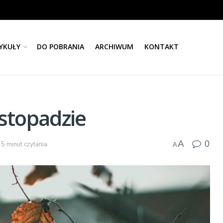
YKUŁY
DO POBRANIA
ARCHIWUM
KONTAKT
istopadzie
0
A
 5 minut czytania
A