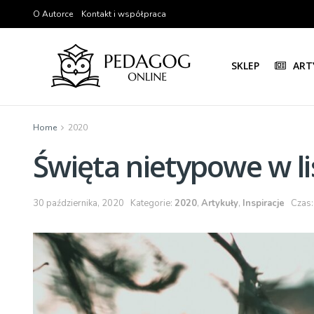
O Autorce
Kontakt i współpraca
SKLEP
ART
Home
2020
Święta nietypowe w l
30 października, 2020
Kategorie:
2020
,
Artykuły
,
Inspiracje
Czas: