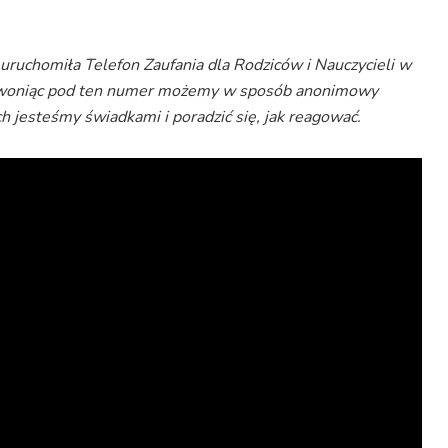
 uruchomiła Telefon Zaufania dla Rodziców i Nauczycieli w
zwoniąc pod ten numer możemy w sposób anonimowy
h jesteśmy świadkami i poradzić się, jak reagować.