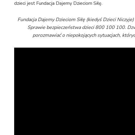
dzieci jest Fundacja Dajemy Dzieciom Siłę.
Fundacja Dajemy Dzieciom Siłę (kiedyś Dzieci Niczyje)
Sprawie bezpieczeństwa dzieci 800 100 100. D
porozmawiać o niepokojących sytuacjach, któryc