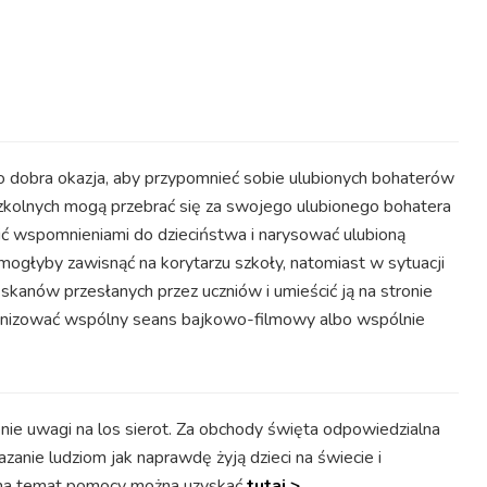
o dobra okazja, aby przypomnieć sobie ulubionych bohaterów
zkolnych mogą przebrać się za swojego ulubionego bohatera
ić wspomnieniami do dzieciństwa i narysować ulubioną
mogłyby zawisnąć na korytarzu szkoły, natomiast w sytuacji
 skanów przesłanych przez uczniów i umieścić ją na stronie
anizować wspólny seans bajkowo-filmowy albo wspólnie
nie uwagi na los sierot. Za obchody święta odpowiedzialna
zanie ludziom jak naprawdę żyją dzieci na świecie i
ji na temat pomocy można uzyskać
tutaj >.