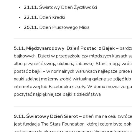
21.11.
Światowy Dzień Życzliwości
22.11.
Dzień Kredki
25.11.
Dzień Pluszowego Misia
5.11. Międzynarodowy Dzień Postaci z Bajek
– bardz
bajkowych. Dzieci w przedszkolu czy młodszych klasach s
albo przynieść swoją ulubioną zabawkę. Starsi mogą wróc
postać z bajki – w normalnych warunkach najlepsze prace 
nauki zdalnej możemy zrobić wirtualną galerię ze zdjęć lub
internetowej lub Facebooku szkoły. W domu można zorg
poczytać najpiękniejsze bajki z dzieciństwa.
9.11. Światowy Dzień Sierot
– dzień ma na celu zwróce
jest fundacja The Stars Foundation, której celem było poka
zachęcenie do okazania serca i pomocy. Więcej informac