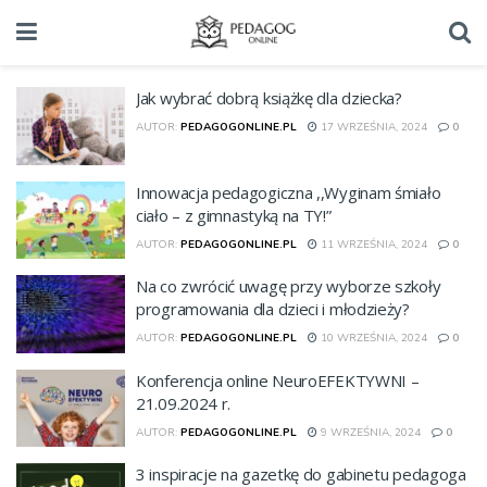
Jak wybrać dobrą książkę dla dziecka?
AUTOR:
PEDAGOGONLINE.PL
17 WRZEŚNIA, 2024
0
Innowacja pedagogiczna ,,Wyginam śmiało
ciało – z gimnastyką na TY!”
AUTOR:
PEDAGOGONLINE.PL
11 WRZEŚNIA, 2024
0
Na co zwrócić uwagę przy wyborze szkoły
programowania dla dzieci i młodzieży?
AUTOR:
PEDAGOGONLINE.PL
10 WRZEŚNIA, 2024
0
Konferencja online NeuroEFEKTYWNI –
21.09.2024 r.
AUTOR:
PEDAGOGONLINE.PL
9 WRZEŚNIA, 2024
0
3 inspiracje na gazetkę do gabinetu pedagoga