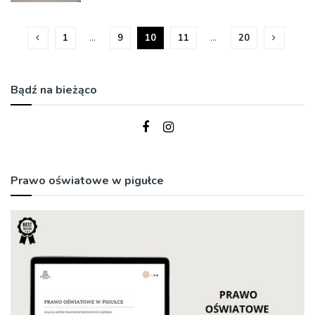
1
…
9
10
11
…
20
Bądź na bieżąco
Prawo oświatowe w pigułce