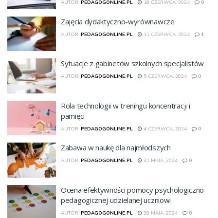
AUTOR:
PEDAGOGONLINE.PL
18 CZERWCA, 2024
0
Zajęcia dydaktyczno-wyrównawcze
AUTOR:
PEDAGOGONLINE.PL
11 CZERWCA, 2024
1
Sytuacje z gabinetów szkolnych specjalistów
AUTOR:
PEDAGOGONLINE.PL
5 CZERWCA, 2024
0
Rola technologii w treningu koncentracji i
pamięci
AUTOR:
PEDAGOGONLINE.PL
4 CZERWCA, 2024
0
Zabawa w naukę dla najmłodszych
AUTOR:
PEDAGOGONLINE.PL
31 MAJA, 2024
0
Ocena efektywności pomocy psychologiczno-
pedagogicznej udzielanej uczniowi
AUTOR:
PEDAGOGONLINE.PL
28 MAJA, 2024
0