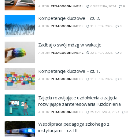
AUTOR:
PEDAGOGONLINE.PL
6 SIERPNIA, 2024
0
Kompetencje kluczowe – cz. 2.
AUTOR:
PEDAGOGONLINE.PL
31 LIPCA, 2024
0
Zadbaj o swój mózg w wakacje
AUTOR:
PEDAGOGONLINE.PL
22 LIPCA, 2024
0
Kompetencje kluczowe – cz. 1.
AUTOR:
PEDAGOGONLINE.PL
11 LIPCA, 2024
0
Zajęcia rozwijające uzdolnienia a zajęcia
rozwijające zainteresowania i uzdolnienia
AUTOR:
PEDAGOGONLINE.PL
25 CZERWCA, 2024
0
Współpraca pedagoga szkolnego z
instytucjami – cz. III