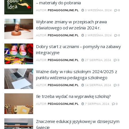
– materiały do pobrania
AUTOR:
PEDAGOGONLINE.PL
3 WRZEŚNIA, 2024
0
Wybrane zmiany w przepisach prawa
oświatowego od września 2024 r.
AUTOR:
PEDAGOGONLINE.PL
2 WRZEŚNIA, 2024
0
Dobry start z uczniami – pomysły na zabawy
integracyjne
AUTOR:
PEDAGOGONLINE.PL
27 SIERPNIA, 2024
0
Ważne daty w roku szkolnym 2024/2025 z
punktu widzenia pedagoga szkolnego
AUTOR:
PEDAGOGONLINE.PL
14 SIERPNIA, 2024
0
Ile trzeba wydać na wyprawkę szkolną?
AUTOR:
PEDAGOGONLINE.PL
7 SIERPNIA, 2024
0
Znaczenie edukacji językowej w dzisiejszym
świecie