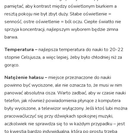
pamiętać, aby kontrast między oświetlonym biurkiem a
resztą pokoju nie był zbyt duży. Słabe oświetlenie =
senność, ostre oświetlenie = ból oczu. Ciepłe światło nie
sprzyja koncentracji, najlepszym wyborem będzie zimna
barwa.
Temperatura –
najlepsza temperatura do nauki to 20-22
stopnie Celsjusza, a więc lepiej, żeby było chłodniej niż za
gorąco.
Natężenie hałasu –
miejsce przeznaczone do nauki
powinno być wyciszone, ale nie oznacza to, że musi w nim
panować absolutna cisza. Warto zadbać, aby w czasie nauki
telefon, jak również powiadomienia płynące z komputera
były wyciszone, a telewizor wyłączony. Jeśli ktoś lubi można
pracować/uczyć się przy dźwiękach spokojnej muzyki,
aczkolwiek nie sprawdza się to w każdym przypadku – jest
to kwestia bardzo indywidualna, którą po prostu trzeba