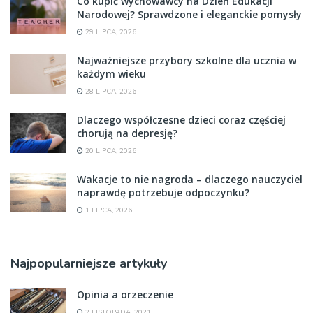
Co kupić wychowawcy na Dzień Edukacji
Narodowej? Sprawdzone i eleganckie pomysły
29 LIPCA, 2026
Najważniejsze przybory szkolne dla ucznia w
każdym wieku
28 LIPCA, 2026
Dlaczego współczesne dzieci coraz częściej
chorują na depresję?
20 LIPCA, 2026
Wakacje to nie nagroda – dlaczego nauczyciel
naprawdę potrzebuje odpoczynku?
1 LIPCA, 2026
Najpopularniejsze artykuły
Opinia a orzeczenie
2 LISTOPADA, 2021