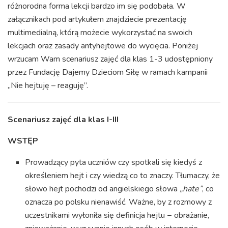
różnorodna forma lekcji bardzo im się podobała. W
załącznikach pod artykułem znajdziecie prezentację
multimedialną, którą możecie wykorzystać na swoich
lekcjach oraz zasady antyhejtowe do wycięcia. Poniżej
wrzucam Wam scenariusz zajęć dla klas 1-3 udostępniony
przez Fundację Dajemy Dzieciom Siłę w ramach kampanii
„Nie hejtuję – reaguję”.
Scenariusz zajęć dla klas I-III
WSTĘP
Prowadzący pyta uczniów czy spotkali się kiedyś z
określeniem hejt i czy wiedzą co to znaczy. Tłumaczy, że
słowo hejt pochodzi od angielskiego słowa
„hate”
, co
oznacza po polsku nienawiść. Ważne, by z rozmowy z
uczestnikami wyłoniła się definicja hejtu − obrażanie,