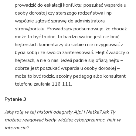
prowadzić do eskalacji konfliktu; poszukać wsparcia u
osoby dorosłej czy starszego rodzeństwa i np.
wspólnie zgłosić sprawę do administratora
strony/portalu. Prowadzący podsumowuje, że chociaż
może to być trudne, to bardzo ważne jest nie brać
hejterskich komentarzy do siebie i nie rezygnować z
bycia sobą i ze swoich zainteresowań. Hejt świadczy o
hejterach, a nie o nas. Jeżeli padnie się ofiarą hejtu –
dobrze jest poszukać wsparcia u osoby dorosłej –
może to być rodzic, szkolny pedagog albo konsultant
telefonu zaufania 116 111.
Pytanie 3:
Jaką rolę w tej historii odegrały Ajpi i Netka? Jak Ty
możesz reagować kiedy widzisz cyberprzemoc, hejt w
internecie?