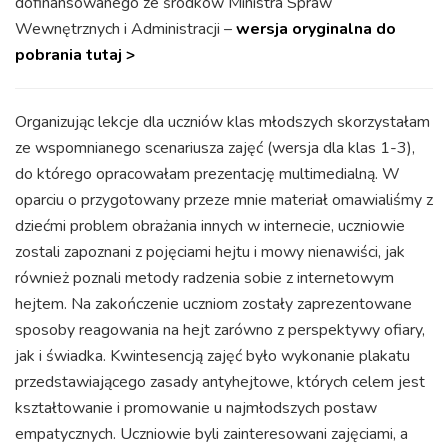
dofinansowanego ze środków Ministra Spraw
Wewnętrznych i Administracji –
wersja oryginalna do
pobrania tutaj >
Organizując lekcje dla uczniów klas młodszych skorzystałam
ze wspomnianego scenariusza zajęć (wersja dla klas 1-3),
do którego opracowałam prezentację multimedialną. W
oparciu o przygotowany przeze mnie materiał omawialiśmy z
dziećmi problem obrażania innych w internecie, uczniowie
zostali zapoznani z pojęciami hejtu i mowy nienawiści, jak
również poznali metody radzenia sobie z internetowym
hejtem. Na zakończenie uczniom zostały zaprezentowane
sposoby reagowania na hejt zarówno z perspektywy ofiary,
jak i świadka. Kwintesencją zajęć było wykonanie plakatu
przedstawiającego zasady antyhejtowe, których celem jest
kształtowanie i promowanie u najmłodszych postaw
empatycznych. Uczniowie byli zainteresowani zajęciami, a