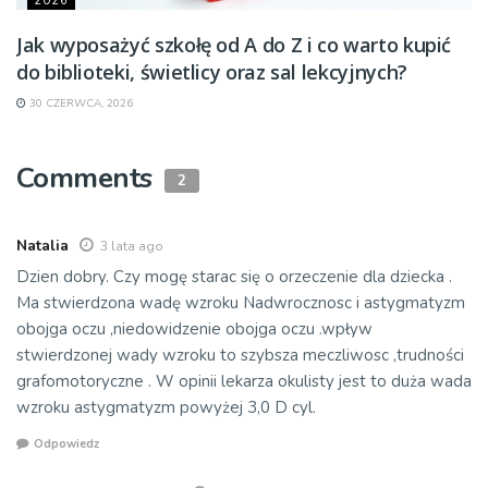
2026
Jak wyposażyć szkołę od A do Z i co warto kupić
do biblioteki, świetlicy oraz sal lekcyjnych?
30 CZERWCA, 2026
Comments
2
Natalia
3 lata ago
Dzien dobry. Czy mogę starac się o orzeczenie dla dziecka .
Ma stwierdzona wadę wzroku Nadwrocznosc i astygmatyzm
obojga oczu ,niedowidzenie obojga oczu .wpływ
stwierdzonej wady wzroku to szybsza meczliwosc ,trudności
grafomotoryczne . W opinii lekarza okulisty jest to duża wada
wzroku astygmatyzm powyżej 3,0 D cyl.
Odpowiedz