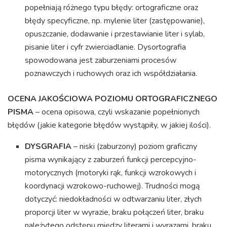
popełniają różnego typu błędy: ortograficzne oraz
błędy specyficzne, np. mylenie liter (zastępowanie),
opuszczanie, dodawanie i przestawianie liter i sylab,
pisanie liter i cyfr zwierciadlanie. Dysortografia
spowodowana jest zaburzeniami procesów
poznawczych i ruchowych oraz ich współdziałania.
OCENA JAKOŚCIOWA POZIOMU ORTOGRAFICZNEGO
PISMA
– ocena opisowa, czyli wskazanie popełnionych
błędów (jakie kategorie błędów wystąpiły, w jakiej ilości).
DYSGRAFIA
– niski (zaburzony) poziom graficzny
pisma wynikający z zaburzeń funkcji percepcyjno-
motorycznych (motoryki rąk, funkcji wzrokowych i
koordynacji wzrokowo-ruchowej). Trudności mogą
dotyczyć: niedokładności w odtwarzaniu liter, złych
proporcji liter w wyrazie, braku połączeń liter, braku
należytego odstępu między literami i wyrazami, braku