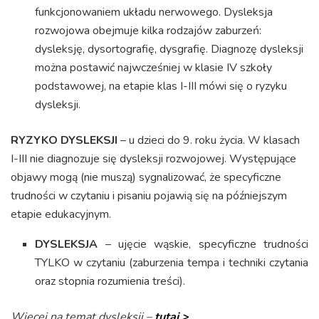
funkcjonowaniem układu nerwowego. Dysleksja
rozwojowa obejmuje kilka rodzajów zaburzeń:
dysleksję, dysortografię, dysgrafię. Diagnozę dysleksji
można postawić najwcześniej w klasie IV szkoły
podstawowej, na etapie klas I-III mówi się o ryzyku
dysleksji.
RYZYKO DYSLEKSJI
– u dzieci do 9. roku życia. W klasach
I-III nie diagnozuje się dysleksji rozwojowej. Występujące
objawy mogą (nie muszą) sygnalizować, że specyficzne
trudności w czytaniu i pisaniu pojawią się na późniejszym
etapie edukacyjnym.
DYSLEKSJA
– ujęcie wąskie, specyficzne trudności
TYLKO w czytaniu (zaburzenia tempa i techniki czytania
oraz stopnia rozumienia treści).
Więcej na temat dysleksji –
tutaj >