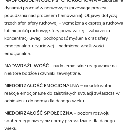
NADPOBUDLIWOŚĆ PSYCHORUCHOWA
– zaburzenie
dynamiki procesów nerwowych (przewaga procesu
pobudzania nad procesem hamowania). Objawy dotyczą
trzech sfer: sfery ruchowej – wzmożona ekspresja ruchowa
lub niepokój ruchowy; sfery poznawczej – zaburzenia
koncentracji uwagi, pochopność myślenia oraz sfery
emocjonalno-uczuciowej – nadmierna wrażliwości
emocjonalna.
NADWRAŻLIWOŚĆ
– nadmiernie silne reagowanie na
niektóre bodźce i czynniki zewnętrzne.
NIEDOJRZAŁOŚĆ EMOCJONALNA –
nieadekwatne
reakcje emocjonalne do zaistniałych sytuacji zwłaszcza w
odniesieniu do normy dla danego wieku.
NIEDOJRZAŁOŚĆ SPOŁECZNA
– poziom rozwoju
społecznego niższy niż normy przewidziane dla danego
wieku.