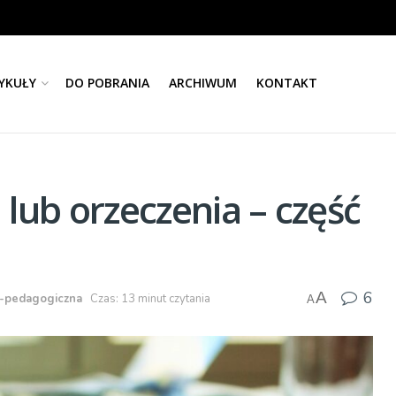
YKUŁY
DO POBRANIA
ARCHIWUM
KONTAKT
 lub orzeczenia – część
6
A
-pedagogiczna
Czas: 13 minut czytania
A