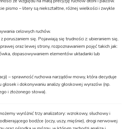
ści ze względu na małą precyzję ruchów dłoni i palców.
 pismo – litery są niekształtne, różnej wielkości i zwykle
onywania celowych ruchów.
 poruszaniem się. Pojawiają się trudności z: ubieraniem się,
awej oraz lewej strony, rozpoznawaniem pojęć takich jak:
em ołówka, dopasowywaniem elementów układanki lub
acji) – sprawność ruchowa narządów mowy, która decyduje
u głosek i dokonywaniu analizy głoskowej wyrazów (np.
ego i złożonego słowa).
możemy wyróżnić trzy analizatory: wzrokowy, słuchowy i
 odbierającego bodźce (oczy, uszy, mięśnie), drogi nerwowej
 oraz ośrodka w mózgu, w którym zachodzi analiza i