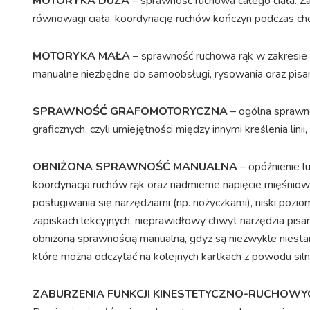
MOTORYKA DUŻA
– sprawność ruchowa całego ciała. Za
równowagi ciała, koordynację ruchów kończyn podczas chodz
MOTORYKA MAŁA
– sprawność ruchowa rąk w zakresie sz
manualne niezbędne do samoobsługi, rysowania oraz pisan
SPRAWNOŚĆ GRAFOMOTORYCZNA
– ogólna sprawno
graficznych, czyli umiejętności między innymi kreślenia lini
OBNIŻONA SPRAWNOŚĆ MANUALNA
– opóźnienie l
koordynacja ruchów rąk oraz nadmierne napięcie mięśnio
posługiwania się narzędziami (np. nożyczkami), niski pozi
zapiskach lekcyjnych, nieprawidłowy chwyt narzędzia pis
obniżoną sprawnością manualną, gdyż są niezwykle niestara
które można odczytać na kolejnych kartkach z powodu silne
ZABURZENIA FUNKCJI KINESTETYCZNO-RUCHOWY