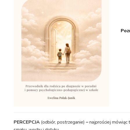
Pozn
PERCEPCJA
(odbiór, postrzeganie)
–
najprościej mówiąc 
smaku, węchu i dotyku.