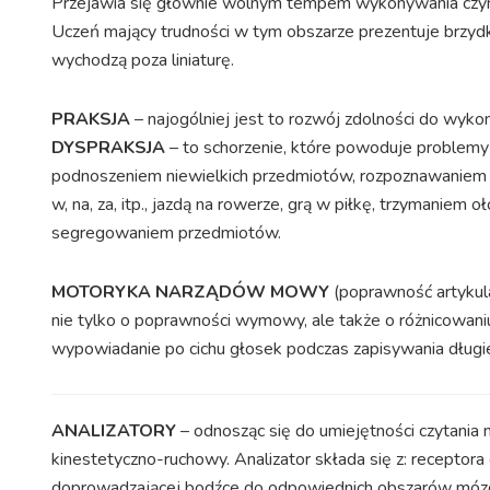
Przejawia się głównie wolnym tempem wykonywania czynno
Uczeń mający trudności w tym obszarze prezentuje brzydkie
wychodzą poza liniaturę.
PRAKSJA
– najogólniej jest to rozwój zdolności do wyk
DYSPRAKSJA
– to schorzenie, które powoduje problemy z
podnoszeniem niewielkich przedmiotów, rozpoznawaniem pr
w, na, za, itp., jazdą na rowerze, grą w piłkę, trzymani
segregowaniem przedmiotów.
MOTORYKA NARZĄDÓW MOWY
(poprawność artykul
nie tylko o poprawności wymowy, ale także o różnicowani
wypowiadanie po cichu głosek podczas zapisywania długi
ANALIZATORY
– odnosząc się do umiejętności czytania 
kinestetyczno-ruchowy. Analizator składa się z: receptora
doprowadzającej bodźce do odpowiednich obszarów mózgu