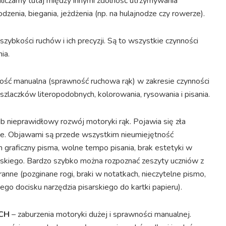
liczamy tutaj między innymi zdolność utrzymywania
enia, biegania, jeżdżenia (np. na hulajnodze czy rowerze).
ybkości ruchów i ich precyzji. Są to wszystkie czynności
ia.
ść manualna (sprawność ruchowa rąk) w zakresie czynności
i, szlaczków literopodobnych, kolorowania, rysowania i pisania.
ub nieprawidłowy rozwój motoryki rąk. Pojawia się zła
we. Objawami są przede wszystkim nieumiejętność
om graficzny pisma, wolne tempo pisania, brak estetyki w
arskiego. Bardzo szybko można rozpoznać zeszyty uczniów z
nne (pozginane rogi, braki w notatkach, nieczytelne pismo,
go docisku narzędzia pisarskiego do kartki papieru).
CH
– zaburzenia motoryki dużej i sprawności manualnej.