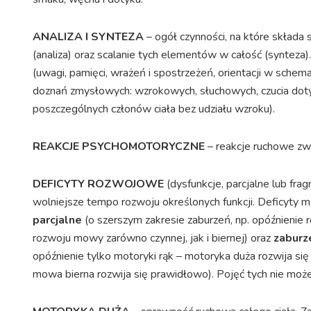
ANALIZA I SYNTEZA
– ogół czynności, na które składa 
(analiza) oraz scalanie tych elementów w całość (syntez
(uwagi, pamięci, wrażeń i spostrzeżeń, orientacji w schemac
doznań zmysłowych: wzrokowych, słuchowych, czucia dotyku 
poszczególnych członów ciała bez udziału wzroku).
REAKCJE PSYCHOMOTORYCZNE
– reakcje ruchowe zwi
DEFICYTY ROZWOJOWE
(dysfunkcje, parcjalne lub fr
wolniejsze tempo rozwoju określonych funkcji. Deficyty m
parcjalne
(o szerszym zakresie zaburzeń, np. opóźnienie r
rozwoju mowy zarówno czynnej, jak i biernej) oraz
zaburz
opóźnienie tylko motoryki rąk – motoryka duża rozwija si
mowa bierna rozwija się prawidłowo). Pojęć tych nie moż