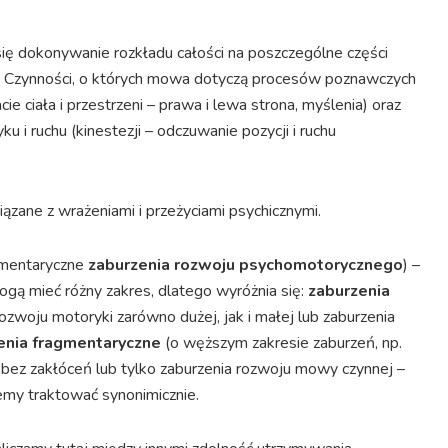
się dokonywanie rozkładu całości na poszczególne części
a). Czynności, o których mowa dotyczą procesów poznawczych
ie ciała i przestrzeni – prawa i lewa strona, myślenia) oraz
i ruchu (kinestezji – odczuwanie pozycji i ruchu
ązane z wrażeniami i przeżyciami psychicznymi.
agmentaryczne
zaburzenia rozwoju psychomotorycznego
) –
ogą mieć różny zakres, dlatego wyróżnia się:
zaburzenia
ozwoju motoryki zarówno dużej, jak i małej lub zaburzenia
enia fragmentaryczne
(o węższym zakresie zaburzeń, np.
ę bez zakłóceń lub tylko zaburzenia rozwoju mowy czynnej –
emy traktować synonimicznie.