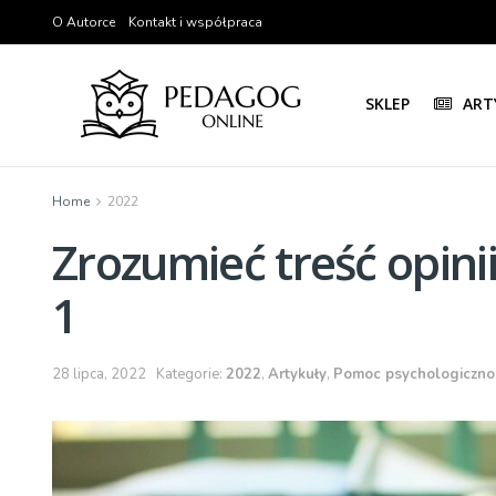
O Autorce
Kontakt i współpraca
SKLEP
ART
Home
2022
Zrozumieć treść opinii
1
28 lipca, 2022
Kategorie:
2022
,
Artykuły
,
Pomoc psychologiczno