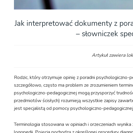
Jak interpretować dokumenty z por
– słowniczek spec
Artykuł zawiera lo
Rodzic, który otrzymuje opinię z poradni psychologiczno-p
szczegółowo, często ma problem ze zrozumieniem terminów
psychologiczno-pedagogicznej mogą przysporzyć trudności
przedmiotów ścisłych) rozumieją wszystkie zapisy zawarte 
jest specjalistą od pomocy psychologiczno-pedagogicznej
Terminologia stosowana w opiniach i orzeczeniach wynika 
logopedii. Pojęcia pochodzą z określonej procedury diagn