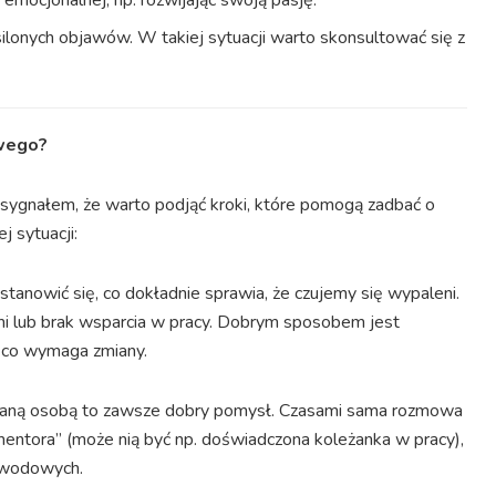
mocjonalnej, np. rozwijając swoją pasję.
ilonych objawów. W takiej sytuacji warto skonsultować się z
owego?
ygnałem, że warto podjąć kroki, które pomogą zadbać o
j sytuacji:
stanowić się, co dokładnie sprawia, że czujemy się wypaleni.
mi lub brak wsparcia w pracy. Dobrym sposobem jest
, co wymaga zmiany.
ufaną osobą to zawsze dobry pomysł. Czasami sama rozmowa
entora” (może nią być np. doświadczona koleżanka w pracy),
zawodowych.