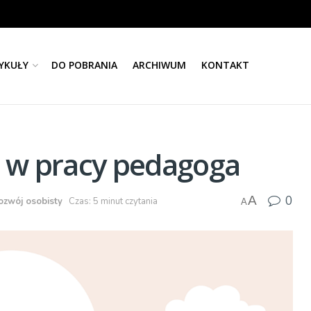
YKUŁY
DO POBRANIA
ARCHIWUM
KONTAKT
 w pracy pedagoga
0
A
ozwój osobisty
Czas: 5 minut czytania
A