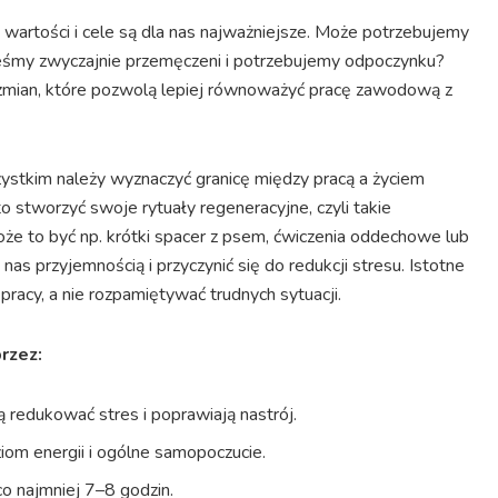
e wartości i cele są dla nas najważniejsze. Może potrzebujemy
steśmy zwyczajnie przemęczeni i potrzebujemy odpoczynku?
zmian, które pozwolą lepiej równoważyć pracę zawodową z
ystkim należy wyznaczyć granicę między pracą a życiem
o stworzyć swoje rytuały regeneracyjne, czyli takie
że to być np. krótki spacer z psem, ćwiczenia oddechowe lub
as przyjemnością i przyczynić się do redukcji stresu. Istotne
racy, a nie rozpamiętywać trudnych sytuacji.
rzez:
 redukować stres i poprawiają nastrój.
om energii i ogólne samopoczucie.
 co najmniej 7–8 godzin.