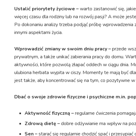
Ustalić priorytety życiowe –
warto zastanowić się, jaki
więcej czasu dla rodziny lub na rozwój pasji? A może je
Po dokonaniu analizy trzeba podjąć próbę wprowadzenia 
innymi aspektami życia.
Wprowadzić zmiany w swoim dniu pracy –
przede wsz
prywatnym, a także unikać zabierania pracy do domu. Wart
aktywności, które pozwolą złapać oddech w ciągu dnia. Mo
ulubiona herbata wypita w ciszy. Momenty te mają być dla n
jest także, aby koncentrować się na tym, co pozytywne w p
Dbać o swoje zdrowie fizyczne i psychiczne m.in. pop
Aktywność fizyczną –
regularne ćwiczenia pomagają
Zdrową dietę –
dobre odżywianie ma wpływ na pozi
Sen –
starać się regularnie chodzić spać i przesypiać