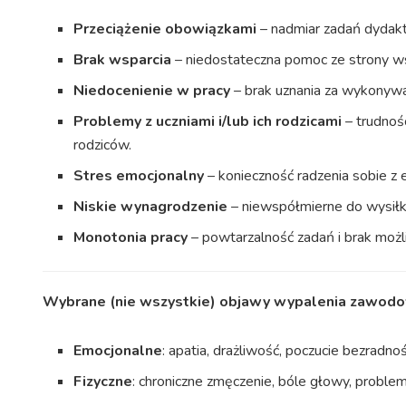
Przeciążenie obowiązkami
– nadmiar zadań dydakt
Brak wsparcia
– niedostateczna pomoc ze strony ws
Niedocenienie w pracy
– brak uznania za wykonywa
Problemy z uczniami i/lub ich rodzicami
– trudnoś
rodziców.
Stres emocjonalny
– konieczność radzenia sobie z e
Niskie wynagrodzenie
– niewspółmierne do wysiłku
Monotonia pracy
– powtarzalność zadań i brak mo
Wybrane (nie wszystkie) objawy wypalenia zawod
Emocjonalne
: apatia, drażliwość, poczucie bezradn
Fizyczne
: chroniczne zmęczenie, bóle głowy, proble