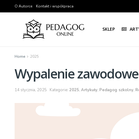
O Autorce
Kontakt i współpraca
SKLEP
ART
Home
2025
Wypalenie zawodowe
14 stycznia, 2025
Kategorie:
2025
,
Artykuły
,
Pedagog szkolny
,
R